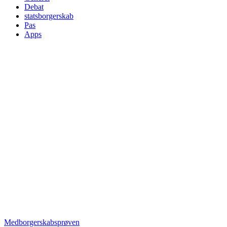
Debat
statsborgerskab
Pas
Apps
Medborgerskabsprøven