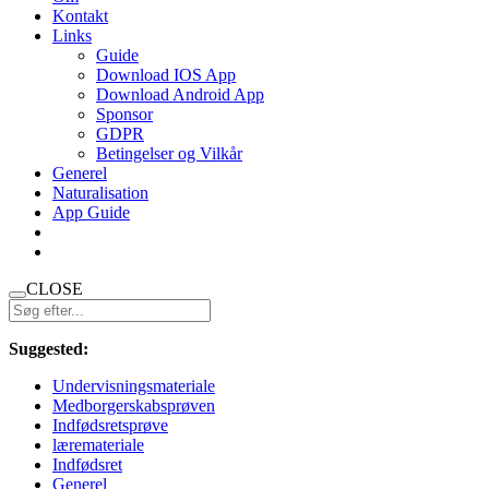
Kontakt
Links
Guide
Download IOS App
Download Android App
Sponsor
GDPR
Betingelser og Vilkår
Generel
Naturalisation
App Guide
CLOSE
Suggested:
Undervisningsmateriale
Medborgerskabsprøven
Indfødsretsprøve
læremateriale
Indfødsret
Generel