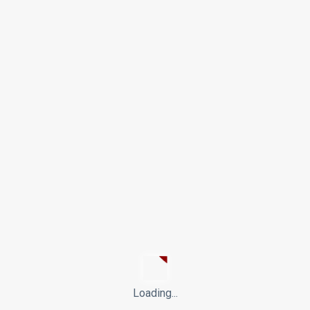
VIDEO
Intro video
10/09/2025
0 min. at læse
974 Visninger
Intro video til Dansk Indfødsretsprøve. Træt af at terpe
lærematerialet
Loading...