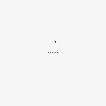
Loading...
MEDBORGERSKABSPRØVEN
Fakta-ark 10 - Ligestilling
28/08/2024
4 min. at læse
1,373 Visninger