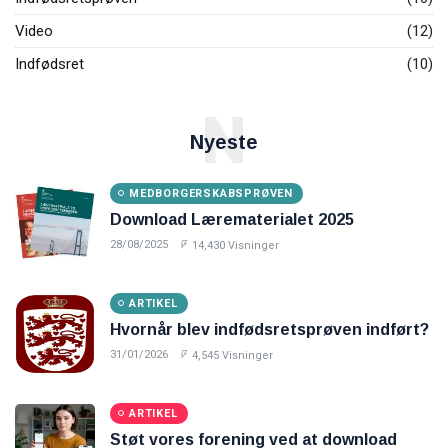
Video
(12)
Indfødsret
(10)
N
Nyeste
MEDBORGERSKABSPRØVEN
Download Lærematerialet 2025
28/08/2025
14,430 Visninger
ARTIKEL
Hvornår blev indfødsretsprøven indført?
31/01/2026
4,545 Visninger
ARTIKEL
Støt vores forening ved at download