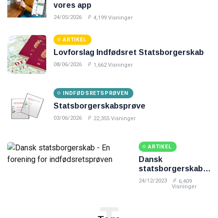
vores app
24/05/2026
4,199 Visninger
ARTIKEL
Lovforslag Indfødsret Statsborgerskab
08/06/2026
1,662 Visninger
INDFØDSRETSPRØVEN
Statsborgerskabsprøve
03/06/2026
22,355 Visninger
ARTIKEL
Dansk
statsborgerskab -
En forening for
24/12/2023
6,409
indfødsretsprøven
Visninger