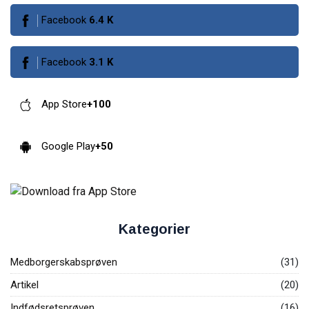
Facebook
6.4
K
Facebook
3.1
K
App Store
+100
Google Play
+50
Kategorier
Medborgerskabsprøven
(31)
Artikel
(20)
Indfødsretsprøven
(16)