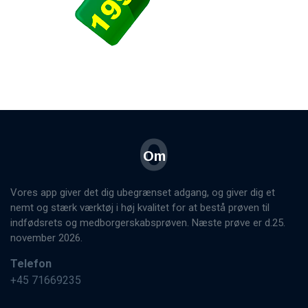
O
Om
Vores app giver det dig ubegrænset adgang, og giver dig et
nemt og stærk værktøj i høj kvalitet for at bestå prøven til
indfødsrets og medborgerskabsprøven. Næste prøve er d.25.
november 2026.
Telefon
+45 71669235