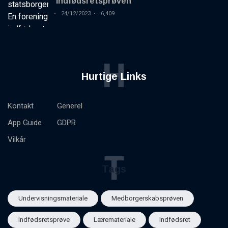
indfødsretsprøven
24/12/2023
6,409
H
Hurtige Links
Kontakt
Generel
App Guide
GDPR
Vilkår
T
Tags
Undervisningsmateriale
Medborgerskabsprøven
Indfødsretsprøve
Læremateriale
Indfødsret