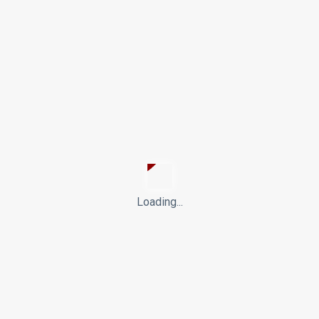
ødsretsprøve
Medborgerskabsprøven
Loading...