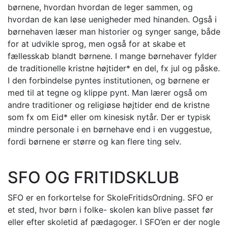
børnene, hvordan hvordan de leger sammen, og
hvordan de kan løse uenigheder med hinanden. Også i
børnehaven læser man historier og synger sange, både
for at udvikle sprog, men også for at skabe et
fællesskab blandt børnene. I mange børnehaver fylder
de traditionelle kristne højtider* en del, fx jul og påske.
I den forbindelse pyntes institutionen, og børnene er
med til at tegne og klippe pynt. Man lærer også om
andre traditioner og religiøse højtider end de kristne
som fx om Eid* eller om kinesisk nytår. Der er typisk
mindre personale i en børnehave end i en vuggestue,
fordi børnene er større og kan flere ting selv.
SFO OG FRITIDSKLUB
SFO er en forkortelse for SkoleFritidsOrdning. SFO er
et sted, hvor børn i folke- skolen kan blive passet før
eller efter skoletid af pædagoger. I SFO’en er der nogle