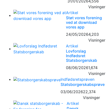
31/01/2026
4,556
Visninger
Artikel
Støt vores forening
ved at download
vores app
24/05/2026
4,203
Visninger
Artikel
Lovforslag
Indfødsret
Statsborgerskab
08/06/2026
1,674
Visninger
Indfødsretsprøven
Statsborgerskabsprøve
03/06/2026
22,374
Visninger
Artikel
Dansk