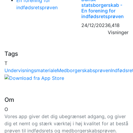
statsborgerskab -
En forening for
indfødsretsprøven
24/12/2023
6,418
Visninger
Tags
T
Undervisningsmateriale
Medborgerskabsprøven
Indfødsre
Om
O
Vores app giver det dig ubegrænset adgang, og giver
dig et nemt og stærk værktøj i høj kvalitet for at bestå
prøven til indfødsrets og medborgerskabsprøven.