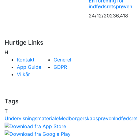
En forening for
indfødsretsprøven
24/12/2023
6,418
Hurtige Links
H
Kontakt
Generel
App Guide
GDPR
Vilkår
Tags
T
Undervisningsmateriale
Medborgerskabsprøven
Indfødsre